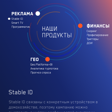
Реклама
Stable ID
Smart TV
Финансы
Программатик
НАШИ
Скоринг
ПРОДУКТЫ
Профилирование
Триггеры
ДОИ
ГЕО
Geo.Platforma+Bl
Аналитика турпотока
Прогноз спроса
Stable ID
Stable ID связаны с конкретным устройством в
домохозяйстве, поэтому кампанию можно