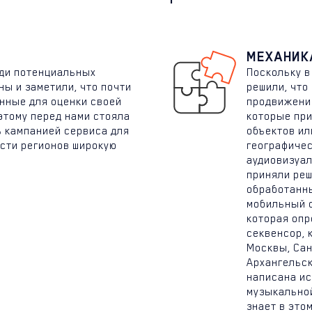
МЕХАНИК
еди потенциальных
Поскольку в
ы и заметили, что почти
решили, что
анные для оценки своей
продвижении
этому перед нами стояла
которые при
ь кампанией сервиса для
объектов ил
сти регионов широкую
географичес
аудиовизуал
приняли реш
обработанны
мобильный о
которая опр
секвенсор, 
Москвы, Сан
Архангельск
написана ис
музыкальной
знает в это