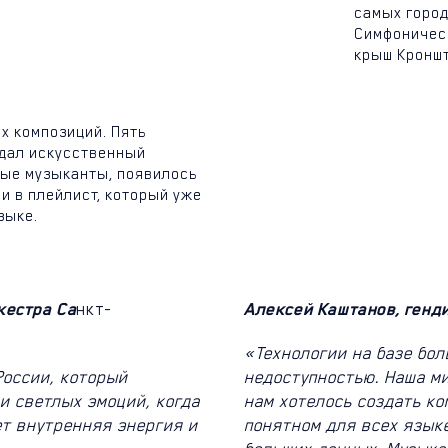
самых город
Симфоническ
крыш Кроншт
х композиций. Пять
дал искусственный
ные музыканты, появилось
ли в плейлист, который уже
зыке
.
кестра Са
нкт-
Алексей Каштанов, генд
«Технологии на базе бо
России, который
недоступностью. Наша ми
и светлых эмоций, когда
нам хотелось создать к
ет внутренняя энергия и
понятном для всех язык