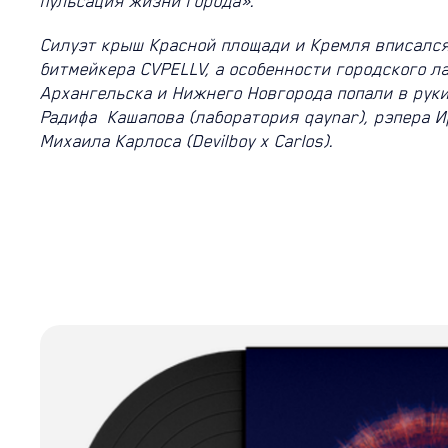
пульсация жизни города».
Силуэт крыш Красной площади и Кремля вписалс
битмейкера CVPELLV, а особенности городского л
Архангельска и Нижнего Новгорода попали в рук
Радифа Кашапова (лаборатория qaynar), рэпера 
Михаила Карлоса (Devilboy x Carlos).