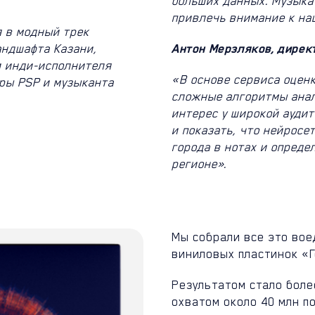
больших данных. Музыка 
привлечь внимание к на
я в модный трек
андшафта Казани,
Антон Мерзляков, дирек
и инди-исполнителя
«В основе сервиса оцен
Иры PSP и музыканта
сложные алгоритмы анал
интерес у широкой ауди
и показать, что нейрос
города в нотах и опред
регионе».
Мы собрали все это вое
виниловых пластинок «Г
Результатом стало боле
охватом около 40 млн п