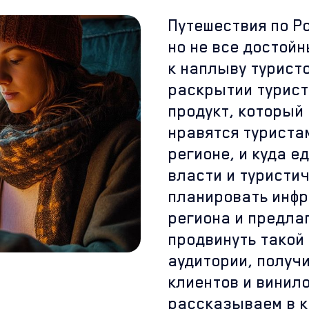
Путешествия по Р
но не все достой
к наплыву туристо
раскрытии турист
продукт, который
нравятся туриста
регионе, и куда е
власти и туристи
планировать инфр
региона и предла
продвинуть такой
аудитории, получ
клиентов и винил
рассказываем в к