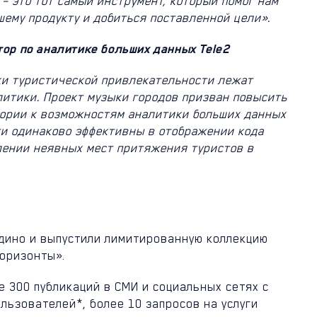
– это тот самый инструмент, который помог нам
шему продукту и добиться поставленной цели».
тор по аналитике больших данных Tele2
ки туристической привлекательности лежат
итики. Проект музыки городов призван повысить
тории к возможностям аналитики больших данных
ети одинаково эффективны в отображении кода
елении неявных мест притяжения туристов в
дино и выпустили лимитированную коллекцию
оризонты».
е 300 публикаций в СМИ и социальных сетях с
ользователей*, более 10 запросов на услуги