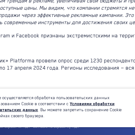
ым трендам в рекламе, увеличивая свои бюджеты и п
оступные цены. Мы видим, что компании стремятся не
 продажи через эффективные рекламные кампании. Это 
ть современные инструменты для достижения своих ц
agram и Facebook признаны экстремистскими на терри
к» Platforma провели опрос среди 1230 респонденто
о 17 апреля 2024 года. Регионы исследования — вся 
е осуществляется обработка пользовательских данных
ьзованием Cookie в соответствии с
Условиями обработки
ательских данных
. Вы можете запретить сохранение Cookie
ойках своего браузера.
нии обработки ПДн
Согласие на обработку ПДн