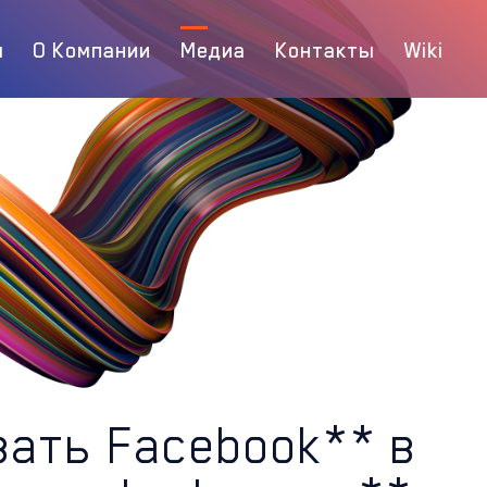
ы
О Компании
Медиа
Контакты
Wiki
вать Facebook** в