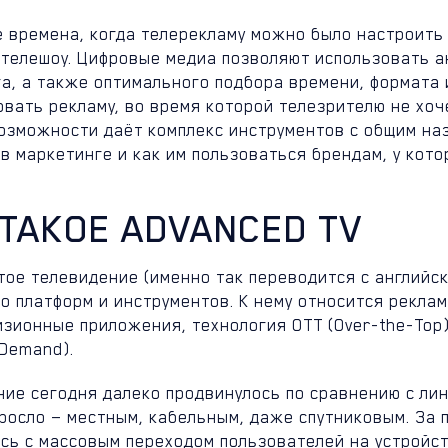
 времена, когда телерекламу можно было настроить 
 телешоу. Цифровые медиа позволяют использовать а
а, а также оптимального подбора времени, формата 
вать рекламу, во время которой телезрителю не хоч
озможности даёт комплекс инструментов с общим наз
в маркетинге и как им пользоваться брендам, у кото
 ТАКОЕ ADVANCED TV
ое телевидение (именно так переводится с английско
 платформ и инструментов. К нему относится реклам
изионные приложения, технология OTT (Over-the-Top
 Demand).
ние сегодня далеко продвинулось по сравнению с ли
ыросло — местным, кабельным, даже спутниковым. За 
ось с массовым переходом пользователей на устройст