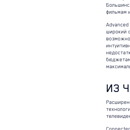
Большинс
фильмам 
Advanced 
широкий о
возможнос
интуитив
недостат
бюджетами
максималь
ИЗ 
Расширенн
технолог
телевиде
Connected