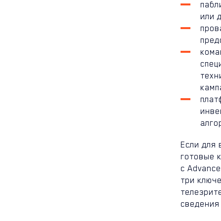
пабл
или 
пров
пред
кома
спец
техн
камп
плат
инве
алго
Если для
готовые 
с Advance
три ключ
телезрите
сведения