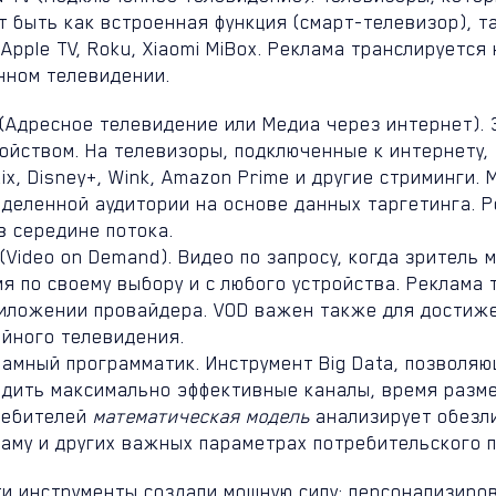
 быть как встроенная функция (смарт-телевизор), т
 Apple TV, Roku, Xiaomi MiBox. Реклама транслируетс
нном телевидении.
(Адресное телевидение или Медиа через интернет). Э
ойством. На телевизоры, подключенные к интернету, 
lix, Disney+, Wink, Amazon Prime и другие стриминги
еделенной аудитории на основе данных таргетинга. 
в середине потока.
(Video on Demand). Видео по запросу, когда зрител
я по своему выбору и с любого устройства. Реклама
иложении провайдера. VOD важен также для достиже
ейного телевидения.
амный программатик. Инструмент Big Data, позволя
одить максимально эффективные каналы, время разме
ребителей
математическая модель
анализирует обезл
аму и других важных параметрах потребительского 
ти инструменты создали мощную силу: персонализиро