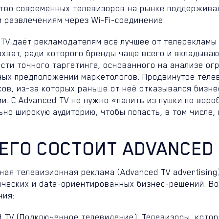
тво современных телевизоров на рынке поддерживают
и развлечениям через Wi-Fi-соединение.
TV даёт рекламодателям всё лучшее от телерекламы 
хват, ради которого бренды чаще всего и вкладываю
ти точного таргетинга, основанного на анализе огр
ных предположений маркетологов. Продвинутое теле
ков, из-за которых раньше от неё отказывался бизн
. С Advanced TV не нужно «палить из пушки по воро
но широкую аудиторию, чтобы попасть, в том числе, 
ЧЕГО СОСТОИТ ADVANCED
ая телевизионная реклама (Advanced TV advertising
ических и data-ориентированных бизнес-решений. В
ния:
 TV (Подключенное телевидение). Телевизоры, котор