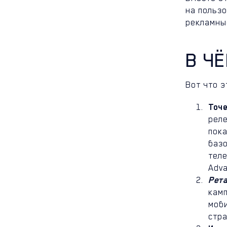
на польз
рекламны
В Ч
Вот что э
Точе
реле
пока
базо
теле
Adva
Рета
камп
моб
стра