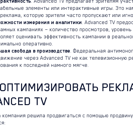
ерактивность
. Advanced TV предлагает зрителям учас
кабельные элементы или интерактивные игры. Это на
реклама, которую зрители часто пропускают или игн
можности измерения и аналитики
. Advanced TV пред
амных кампаниях — количество просмотров, уровень 
воляет оценивать эффективность кампании в реально
симально оперативно.
шая свобода в производстве
. Федеральная антимоно
вижение через Advanced TV не как телевизионную ре
ования к последней намного мягче.
 ОПТИМИЗИРОВАТЬ РЕКЛ
ANCED TV
а компания решила продвигаться с помощью продвину
ся: