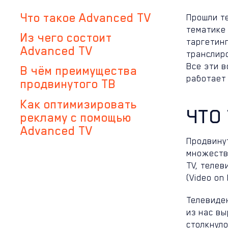
Что такое Advanced TV
Прошли те
тематике
Из чего состоит
таргетинг
Advanced TV
транслиро
Все эти в
В чём преимущества
работает 
продвинутого ТВ
Как оптимизировать
ЧТО
рекламу с помощью
Advanced TV
Продвинут
множество
TV, телев
(Video on
Телевиде
из нас в
столкнул