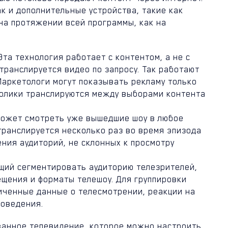
ак и дополнительные устройства, такие как
я на протяжении всей программы, как на
та технология работает с контентом, а не с
транслируется видео по запросу. Так работают
. Маркетологи могут показывать рекламу только
Ролики транслируются между выборами контента
ь может смотреть уже вышедшие шоу в любое
 транслируется несколько раз во время эпизода
ния аудиторий, не склонных к просмотру
ющий сегментировать аудиторию телезрителей,
щения и форматы телешоу. Для группировки
иченные данные о телесмотрении, реакции на
поведения.
ванное телевидение, которое можно настроить