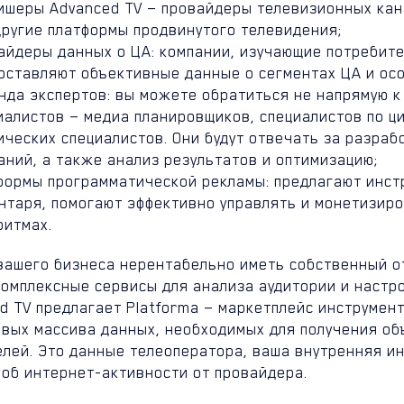
ишеры Advanced TV — провайдеры телевизионных кан
другие платформы продвинутого телевидения;
айдеры данных о ЦА: компании, изучающие потребите
оставляют объективные данные о сегментах ЦА и осо
нда экспертов: вы можете обратиться не напрямую к
иалистов — медиа планировщиков, специалистов по ц
ических специалистов. Они будут отвечать за разраб
аний, а также анализ результатов и оптимизацию;
формы программатической рекламы: предлагают инст
нтаря, помогают эффективно управлять и монетизиро
ритмах.
 вашего бизнеса нерентабельно иметь собственный о
комплексные сервисы для анализа аудитории и настр
d TV предлагает Platforma — маркетплейс инструмент
евых массива данных, необходимых для получения о
лей. Это данные телеоператора, ваша внутренняя ин
 об интернет-активности от провайдера.