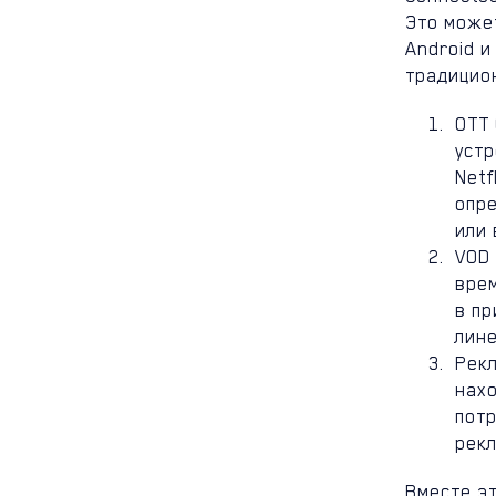
Это может
Android и
традицио
OTT 
устр
Netf
опр
или 
VOD 
врем
в пр
лин
Рекл
нах
пот
рекл
Вместе э