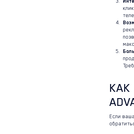
Инт
кли
теле
Воз
рекл
поз
мак
Боль
прод
Треб
КАК
ADV
Если ваш
обратить