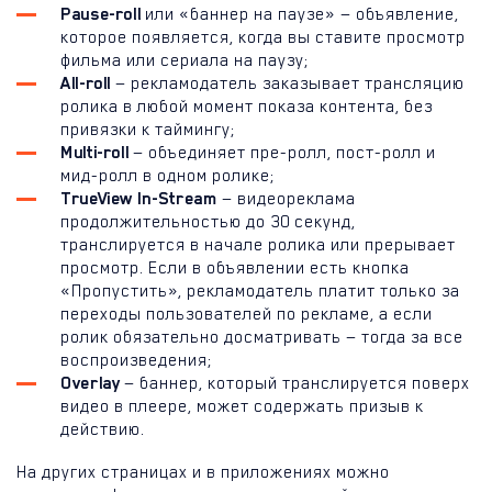
Pause-roll
или «баннер на паузе» — объявление,
которое появляется, когда вы ставите просмотр
фильма или сериала на паузу;
All-roll
— рекламодатель заказывает трансляцию
ролика в любой момент показа контента, без
привязки к таймингу;
Multi-roll
— объединяет пре-ролл, пост-ролл и
мид-ролл в одном ролике;
TrueView In-Stream
— видеореклама
продолжительностью до 30 секунд,
транслируется в начале ролика или прерывает
просмотр. Если в объявлении есть кнопка
«Пропустить», рекламодатель платит только за
переходы пользователей по рекламе, а если
ролик обязательно досматривать — тогда за все
воспроизведения;
Overlay
— баннер, который транслируется поверх
видео в плеере, может содержать призыв к
действию.
На других страницах и в приложениях можно