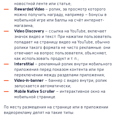
новостной ленте или статье;
Rewarded Video
— ролик, за просмотр которого
можно получить награду, например — бонусы в
мобильной игре или баллы на счёт интернет-
магазина;
Video Discovery
— ссылка на YouTube, включает
значок видео и текст. При нажатии пользователь
попадает на страницу видео на YouTube, обычно
ролики такого формата не чисто рекламные: они
отвечают на вопрос пользователя, объясняют,
как использовать продукт и т. п.;
Interstitial
— рекламный ролик внутри мобильного
приложения перед показом контента или при
переключении между разделами приложения;
Video-in-banner
— баннер с видео внутри, ролик
запускается автоматически;
Mobile Native Scroller
— интерактивное окно на
мобильной странице.
По месту размещения на странице или в приложении
видеорекламу делят на такие типы: