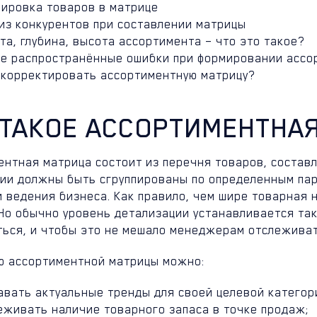
пировка товаров в матрице
из конкурентов при составлении матрицы
та, глубина, высота ассортимента – что это такое?
е распространённые ошибки при формировании ассо
скорректировать ассортиментную матрицу?
 ТАКОЕ АССОРТИМЕНТНА
ентная матрица состоит из перечня товаров, состав
ции должны быть сгруппированы по определенным пар
и ведения бизнеса. Как правило, чем шире товарная
 Но обычно уровень детализации устанавливается та
ться, и чтобы это не мешало менеджерам отслеживат
ю ассортиментной матрицы можно:
авать актуальные тренды для своей целевой категор
еживать наличие товарного запаса в точке продаж;