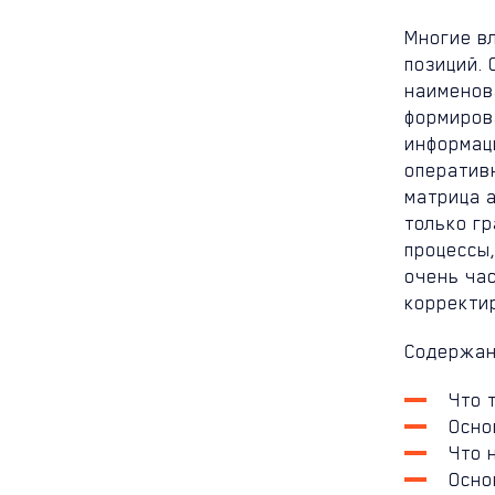
Многие в
позиций.
наименов
формиров
информац
оперативн
матрица 
только г
процессы,
очень час
корректи
Содержан
Что 
Осно
Что 
Осно