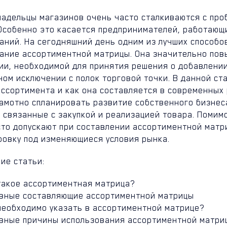
ладельцы магазинов очень часто сталкиваются с пр
 Особенно это касается предпринимателей, работающ
аний. На сегодняшний день одним из лучших способо
ание ассортиментной матрицы. Она значительно повы
ии, необходимой для принятия решения о добавлении
ом исключении с полок торговой точки. В данной ст
ассортимента и как она составляется в современных 
рамотно спланировать развитие собственного бизнес
 связанные с закупкой и реализацией товара. Помим
то допускают при составлении ассортиментной матри
ровку под изменяющиеся условия рынка.
ие статьи:
такое ассортиментная матрица?
вные составляющие ассортиментной матрицы
необходимо указать в ассортиментной матрице?
вные причины использования ассортиментной матри