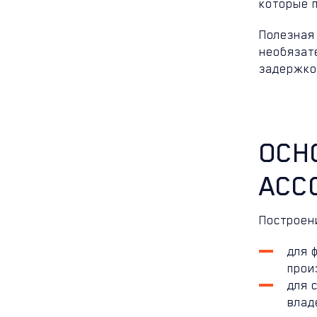
которые 
Полезная
необязат
задержкой
ОСН
АСС
Построен
для 
прои
для 
влад