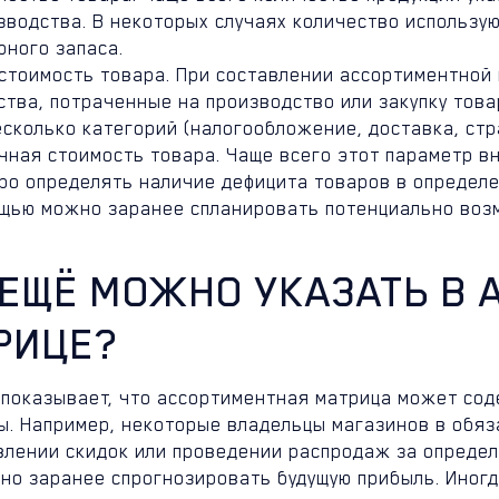
зводства. В некоторых случаях количество использ
рного запаса.
стоимость товара. При составлении ассортиментной
ства, потраченные на производство или закупку това
есколько категорий (налогообложение, доставка, стр
чная стоимость товара. Чаще всего этот параметр вн
ро определять наличие дефицита товаров в определен
щью можно заранее спланировать потенциально воз
 ЕЩЁ МОЖНО УКАЗАТЬ В
РИЦЕ?
 показывает, что ассортиментная матрица может со
ы. Например, некоторые владельцы магазинов в обяз
влении скидок или проведении распродаж за определ
но заранее спрогнозировать будущую прибыль. Иногд