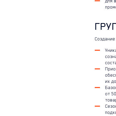
для 
пром
ГРУ
Создание
Уник
созн
сост
Прио
обес
их д
Базо
от 5
това
Сезо
подх