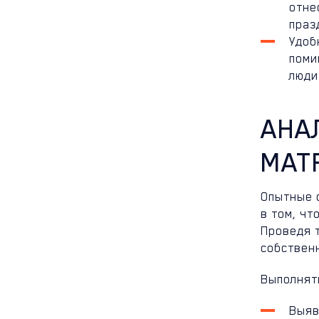
отне
празд
Удоб
поми
люди
АНА
МАТ
Опытные 
в том, чт
Проведя 
собствен
Выполнят
Выяв