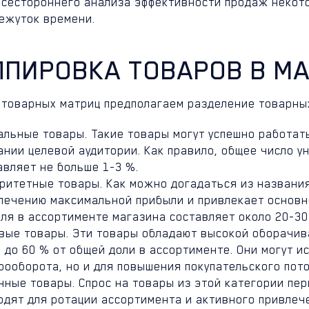
всестороннего анализа эффективности продаж некот
ежуток времени.
ППИРОВКА ТОВАРОВ В М
 товарных матриц предполагаем разделение товарных
альные товары. Такие товары могут успешно работат
ании целевой аудитории. Как правило, общее число у
авляет не больше 1-3 %.
ритетные товары. Как можно догадаться из названия
печению максимальной прибыли и привлекает основно
оля в ассортименте магазина составляет около 20-30
вые товары. Эти товары обладают высокой оборачив
0 до 60 % от общей доли в ассортименте. Они могут 
рооборота, но и для повышения покупательского пото
нные товары. Спрос на товары из этой категории пе
одят для ротации ассортимента и активного привлеч