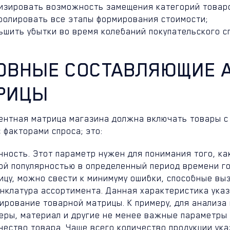
изировать возможность замещения категорий товар
ролировать все этапы формирования стоимости;
ьшить убытки во время колебаний покупательского с
ОВНЫЕ СОСТАВЛЯЮЩИЕ 
РИЦЫ
ентная матрица магазина должна включать товары с
 факторами спроса; это:
нность. Этот параметр нужен для понимания того, ка
ой популярностью в определенный период времени го
ицу, можно свести к минимуму ошибки, способные вы
нклатура ассортимента. Данная характеристика указ
ирование товарной матрицы. К примеру, для анализа
еры, материал и другие не менее важные параметры 
чество товара. Чаще всего количество продукции ук