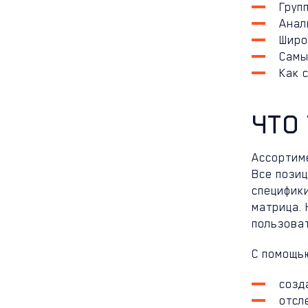
Груп
Анал
Широ
Самы
Как 
ЧТО
Ассортим
Все пози
специфик
матрица.
пользова
С помощь
созд
отсл