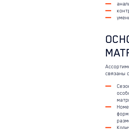
анал
конт
умен
ОСН
МАТ
Ассортим
связаны с
Сезо
особ
матр
Номе
форм
разм
Коли