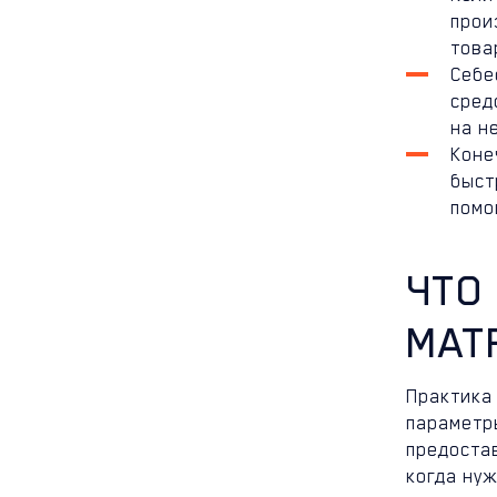
прои
това
Себе
сред
на н
Коне
быст
помо
ЧТО
МАТ
Практика
параметр
предоста
когда нуж