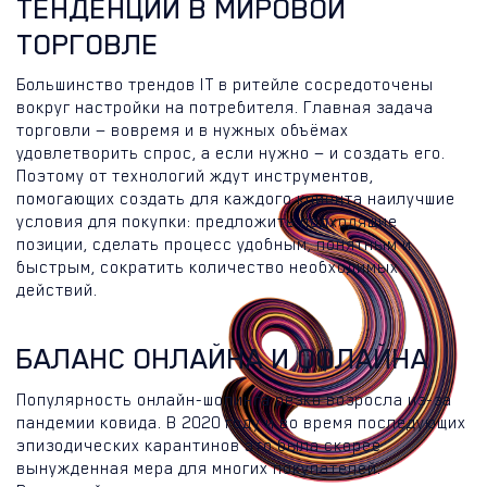
ТЕНДЕНЦИИ В МИРОВОЙ
ТОРГОВЛЕ
Большинство трендов IT в ритейле сосредоточены
вокруг настройки на потребителя. Главная задача
торговли — вовремя и в нужных объёмах
удовлетворить спрос, а если нужно — и создать его.
Поэтому от технологий ждут инструментов,
помогающих создать для каждого клиента наилучшие
условия для покупки: предложить подходящие
позиции, сделать процесс удобным, понятным и
быстрым, сократить количество необходимых
действий.
БАЛАНС ОНЛАЙНА И ОФЛАЙНА
Популярность онлайн-шопинга резко возросла из-за
пандемии ковида. В 2020 году и во время последующих
эпизодических карантинов это была скорее
вынужденная мера для многих покупателей.