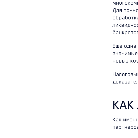
многоком
Для точн
обработки
ликвидно
банкротст
Еще одна
значимые
новые ко
Налоговы
доказате
КАК
Как имен
партнеро