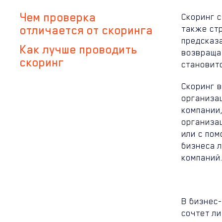
Чем проверка
Скоринг с
отличается от скоринга
также ст
предсказа
Как лучше проводить
возвраща
скоринг
становит
Скоринг 
организа
компании
организа
или с по
бизнеса 
компаний
В бизнес
сочтет ли