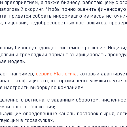
м предприятиям, а также бизнесу, работающему с ог
налоговый скоринг. Чтобы точно оценить финансовую
та, придется собрать информацию из массы источник
к, лицензий, недобросовестных поставщиков, проверо
упному бизнесу подойдет системное решение. Индиви
долгий и громоздкий вариант. Унифицировать процед
вая модель.
ает, например,
сервис Platforma
, который адаптируе
ывает коэффициенты, которыми легко улучшить уже в
е настроить выборку по компаниям:
деленного региона, с заданным оборотом, численнос
емой налогообложения;
льзующим определенные каналы поставок сырья, лог
твующим в госзакупках;
ртирующим и экспортирующим сырье и товары и с др