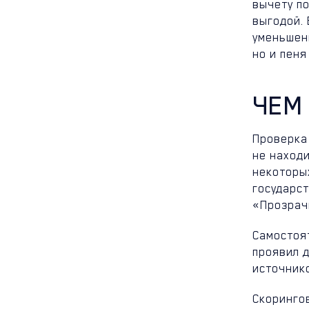
вычету п
выгодой. 
уменьшен
но и пеня
ЧЕМ
Проверка
не находи
некоторы
государст
«Прозрач
Самостоя
проявил 
источнико
Скоринго