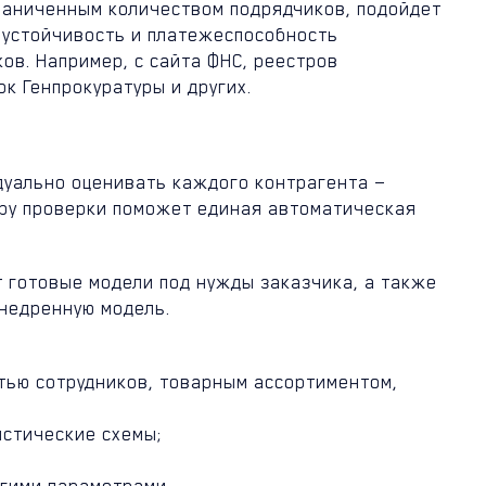
раниченным количеством подрядчиков, подойдет
 устойчивость и платежеспособность
ов. Например, с сайта ФНС, реестров
к Генпрокуратуры и других.
дуально оценивать каждого контрагента —
уру проверки поможет единая автоматическая
т готовые модели под нужды заказчика, а также
недренную модель.
тью сотрудников, товарным ассортиментом,
истические схемы;
угими параметрами.