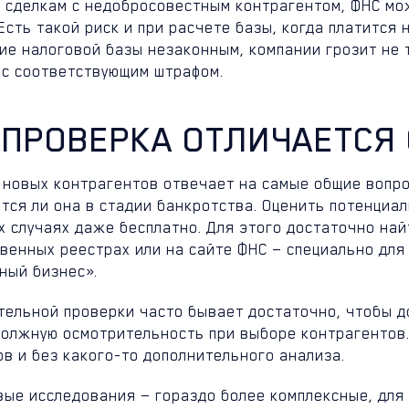
о сделкам с недобросовестным контрагентом, ФНС м
Есть такой риск и при расчете базы, когда платится
ие налоговой базы незаконным, компании грозит не 
 с соответствующим штрафом.
 ПРОВЕРКА ОТЛИЧАЕТСЯ 
 новых контрагентов отвечает на самые общие вопрос
тся ли она в стадии банкротства. Оценить потенциа
х случаях даже бесплатно. Для этого достаточно най
венных реестрах или на сайте ФНС — специально для
ный бизнес».
тельной проверки часто бывает достаточно, чтобы д
должную осмотрительность при выборе контрагентов.
в и без какого-то дополнительного анализа.
вые исследования — гораздо более комплексные, для