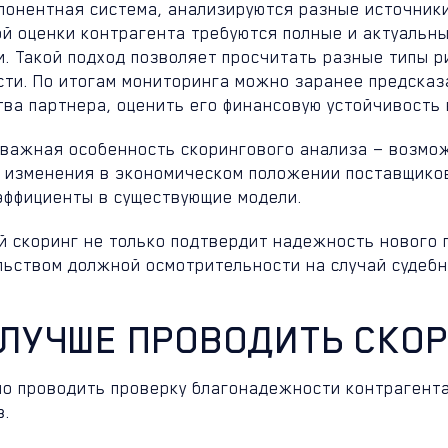
понентная система, анализируются разные источники
ой оценки контрагента требуются полные и актуальн
. Такой подход позволяет просчитать разные типы р
сти. По итогам мониторинга можно заранее предска
ва партнера, оценить его финансовую устойчивость 
 важная особенность скорингового анализа — возмож
 изменения в экономическом положении поставщиков
эффициенты в существующие модели.
й скоринг не только подтвердит надежность нового 
льством должной осмотрительности на случай судебн
 ЛУЧШЕ ПРОВОДИТЬ СКО
но проводить проверку благонадежности контрагента
в.