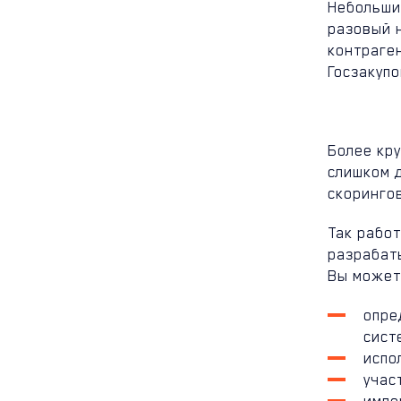
Небольши
разовый 
контраген
Госзакупо
Более кр
слишком 
скоринго
Так работ
разрабат
Вы может
опре
сист
испо
учас
импо